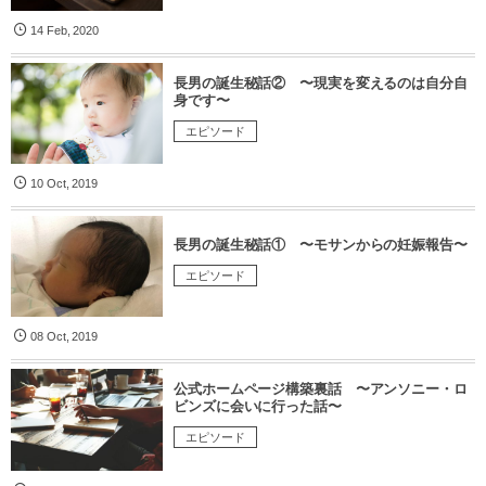
14
Feb
,
2020
長男の誕生秘話② 〜現実を変えるのは自分自
身です〜
エピソード
10
Oct
,
2019
長男の誕生秘話① 〜モサンからの妊娠報告〜
エピソード
08
Oct
,
2019
公式ホームページ構築裏話 〜アンソニー・ロ
ビンズに会いに行った話〜
エピソード