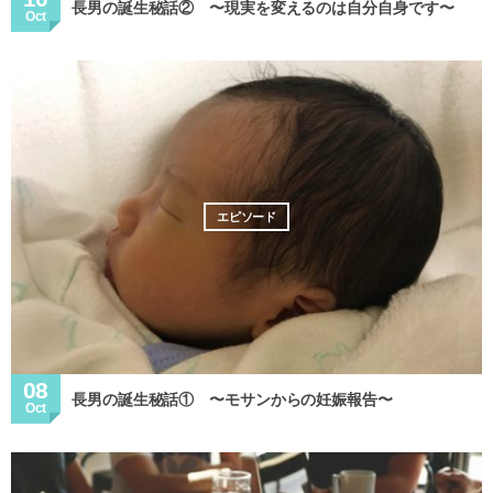
長男の誕生秘話② 〜現実を変えるのは自分自身です〜
Oct
エピソード
08
長男の誕生秘話① 〜モサンからの妊娠報告〜
Oct