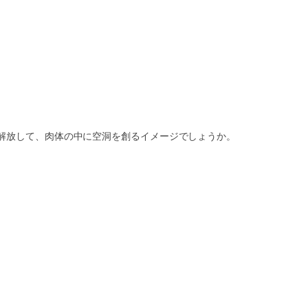
。
。
解放して、肉体の中に空洞を創るイメージでしょうか。