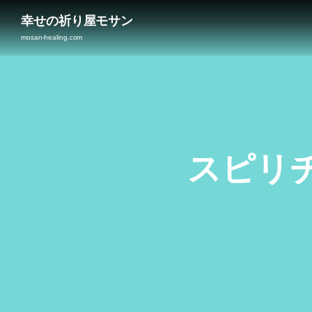
幸せの祈り屋モサン
mosan-healing.com
スピリ