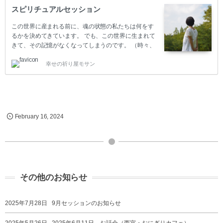
スピリチュアルセッション
この世界に産まれる前に、魂の状態の私たちは何をす
るかを決めてきています。 でも、この世界に生まれて
きて、その記憶がなくなってしまうのです。 （時々、
覚えてる方もいらっしゃるんですけど） この世界で生
幸せの祈り屋モサン
きるにつれて、自分が光の存在であることも、何をし
に生まれてきたか、光の存在同志でしてきた約束も全
て忘れてしまいます。 みなさんが、自分と思っている
のはこの世界での自分ですが、その自分でさえ作られ
たものかもしれません。 わがままだと思っている自分
を責めている人は、実は自由だったり。 弱い人間で嫌
February
16
,
2024
だと自分を責めている人は、実は繊細な感覚の持ち主
であったり。 一つのことを続けることが出来ない自分
を責めてい…
その他のお知らせ
2025年7月28日
9月セッションのお知らせ